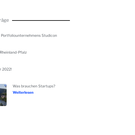
räge
s Portfoliounternehmens Studicon
Rheinland-Pfalz
 2022!
Was brauchen Startups?
Weiterlesen